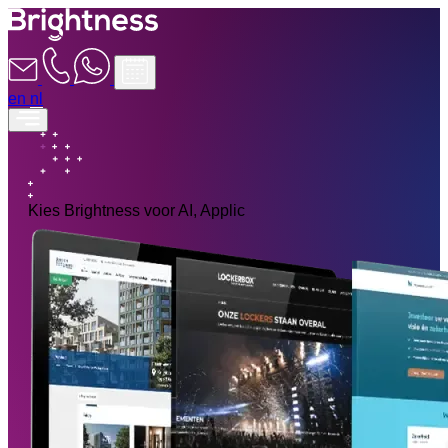
en
nl
Kies Brightness voor
AI, Applicaties, We