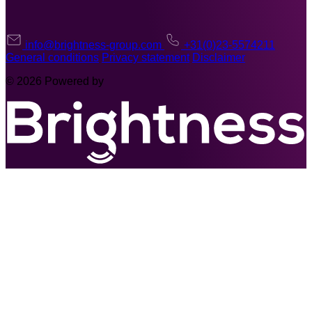
info@brightness-group.com
+31(0)23-5574211
General conditions
Privacy statement
Disclaimer
© 2026 Powered by