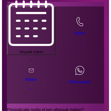
Neem contact met ons op
Bellen
→
Afspraak maken
→
Mailen
Whatsappen
→
→
Prijsindicatie nodig of een afspraak maken?