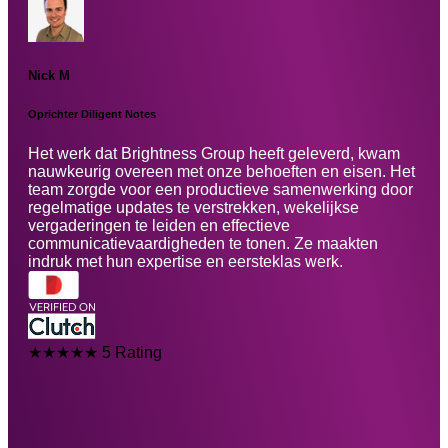
Nick M
M
Oprichter Diligent Notes
D
Het werk dat Brightness Group heeft geleverd, kwam
W
nauwkeurig overeen met onze behoeften en eisen. Het
p
team zorgde voor een productieve samenwerking door
o
regelmatige updates te verstrekken, wekelijkse
o
vergaderingen te leiden en effectieve
e
communicatievaardigheden te tonen. Ze maakten
a
indruk met hun expertise en eersteklas werk.
a
★★★★★
5 Rating